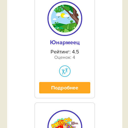
Светлинский район‎
Северный район
Соль-Илецкий район‎
Сорочинский район‎
Юнармеец
Ташлинский район‎
Рейтинг: 4.5
Оценок: 4
Тоцкий район‎
Тюльганский район‎
Подробнее
Шарлыкский район‎
Ясненский район‎
Республики Крым
ЗАТО Комаровский