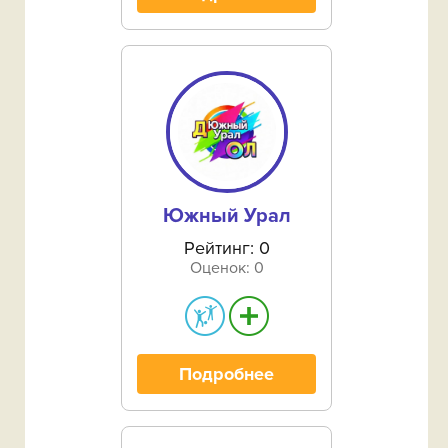
Новосергиевский район‎
Новотроицк (городской округ)
Октябрьский район
Оренбург и Оренбургский район‎
Орск (городской округ)
Южный Урал
Первомайский район
Рейтинг: 0
Оценок: 0
Переволоцкий район‎
Пономарёвский район‎
Сакмарский район‎
Подробнее
Саракташский район‎