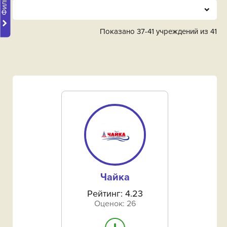
Не выбрано
Показано 37-41 учреждений из 41
Абдулинский район‎
Адамовский район‎
Акбулакский район‎
Александровский район
Асекеевский район‎
Беляевский район
Чайка
Бугурусланский район‎
Рейтинг: 4.23
Оценок: 26
Бузулукский район‎
Гай (городской округ)