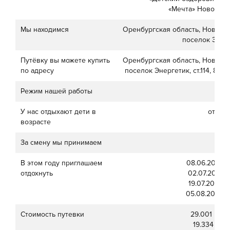
«Мечта» Новоорск
Мы находимся
Оренбургская область, Новоорс
поселок Энерге
Путёвку вы можете купить
Оренбургская область, Новоорс
по адресу
поселок Энергетик, ст.114, 8 (35
Режим нашей работы
У нас отдыхают дети в
от 6 л
возрасте
За смену мы принимаем
1
В этом году приглашаем
08.06.2026 -
отдохнуть
02.07.2026 –
19.07.2026 –
05.08.2026 –
Стоимость путевки
29.001 рубл
19.334 руб