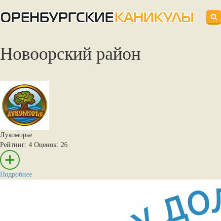
АТЛАС
НАША
РОДИТЕЛЯМ И
Новоорский район‎
ДЕТСКОГО
ОРГАНИЗАТОРАМ
ОРГАНИЗАЦИЯ
ДЕТЯМ
ОТДЫХА
Лукоморье
Рейтинг: 4
Оценок: 26
Подробнее