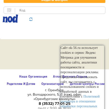
Сайт ok-56.ru использует
cookies и сервис Яндекс
Метрика для улучшения
работы сайта, аналитики
посещаемости и
персонализации рекламы.
Наша Организация
Атлас Детского Отдыха
Продолжая использовать
сайт, вы соглашаетесь с
Родителям И Детям
Организаторам
Детские Центры России
использованием cookies и
г. Оренбург,
обработкой данных в
ул. Володарского, 5, (1 этаж), офис
соответствии с
Политикой
«Оренбургские каникулы»
оператора в отношении
8 (3532) 77-01-25
обработки персональных
пн-пт с 9:00 до 18:00