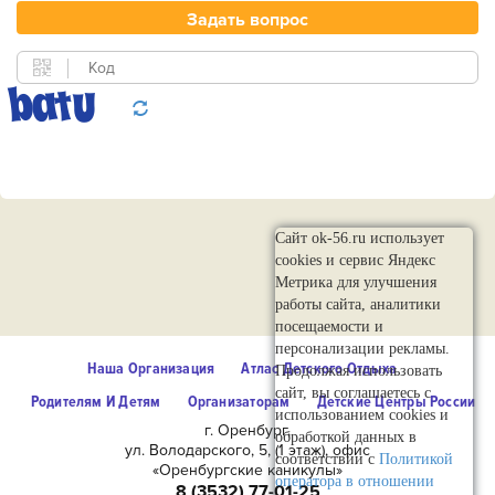
Сайт ok-56.ru использует
cookies и сервис Яндекс
Метрика для улучшения
работы сайта, аналитики
посещаемости и
персонализации рекламы.
Наша Организация
Атлас Детского Отдыха
Продолжая использовать
сайт, вы соглашаетесь с
Родителям И Детям
Организаторам
Детские Центры России
использованием cookies и
г. Оренбург,
обработкой данных в
ул. Володарского, 5, (1 этаж), офис
соответствии с
Политикой
«Оренбургские каникулы»
оператора в отношении
8 (3532) 77-01-25