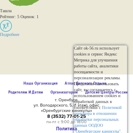
Ташла
Рейтинг: 5
Оценок: 1
Подробнее
Сайт ok-56.ru использует
cookies и сервис Яндекс
Метрика для улучшения
работы сайта, аналитики
посещаемости и
персонализации рекламы.
Наша Организация
Атлас Детского Отдыха
Продолжая использовать
сайт, вы соглашаетесь с
Родителям И Детям
Организаторам
Детские Центры России
использованием cookies и
г. Оренбург,
обработкой данных в
ул. Володарского, 5, (1 этаж), офис
соответствии с
Политикой
«Оренбургские каникулы»
оператора в отношении
8 (3532) 77-01-25
обработки персональных
пн-пт с 9:00 до 18:00
данных ООДОО
Политика
"Оренбургские каникулы".