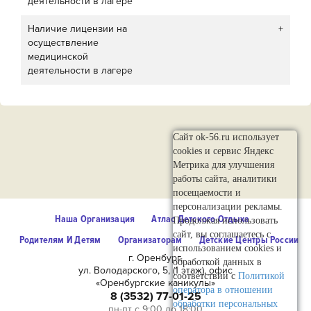
деятельности в лагере
Наличие лицензии на
+
осуществление
медицинской
деятельности в лагере
Сайт ok-56.ru использует
cookies и сервис Яндекс
Метрика для улучшения
работы сайта, аналитики
посещаемости и
персонализации рекламы.
Наша Организация
Атлас Детского Отдыха
Продолжая использовать
сайт, вы соглашаетесь с
Родителям И Детям
Организаторам
Детские Центры России
использованием cookies и
г. Оренбург,
обработкой данных в
ул. Володарского, 5, (1 этаж), офис
соответствии с
Политикой
«Оренбургские каникулы»
оператора в отношении
8 (3532) 77-01-25
обработки персональных
пн-пт с 9:00 до 18:00