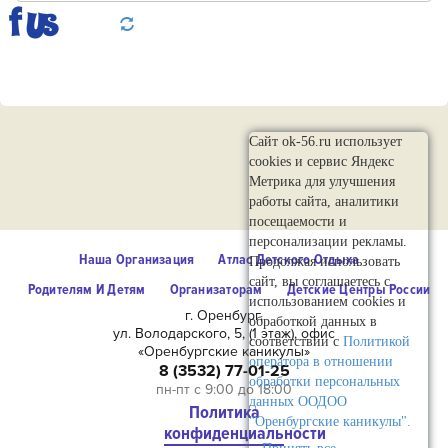
Сайт ok-56.ru использует
cookies и сервис Яндекс
Метрика для улучшения
работы сайта, аналитики
посещаемости и
персонализации рекламы.
Наша Организация
Атлас Детского Отдыха
Продолжая использовать
сайт, вы соглашаетесь с
Родителям И Детям
Организаторам
Детские Центры России
использованием cookies и
г. Оренбург,
обработкой данных в
ул. Володарского, 5, (1 этаж), офис
соответствии с
Политикой
«Оренбургские каникулы»
оператора в отношении
8 (3532) 77-01-25
обработки персональных
пн-пт с 9:00 до 18:00
данных ООДОО
Политика
"Оренбургские каникулы".
конфиденциальности