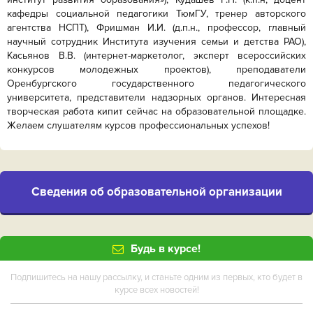
кафедры социальной педагогики ТюмГУ, тренер авторского
агентства НСПТ), Фришман И.И. (д.п.н., профессор, главный
научный сотрудник Института изучения семьи и детства РАО),
Касьянов В.В. (интернет-маркетолог, эксперт всероссийских
конкурсов молодежных проектов), преподаватели
Оренбургского государственного педагогического
университета, представители надзорных органов. Интересная
творческая работа кипит сейчас на образовательной площадке.
Желаем слушателям курсов профессиональных успехов!
Cведения об образовательной организации
Будь в курсе!
Подпишитесь на нашу рассылку, и станьте одним из первых, кто будет в
курсе всех новостей!