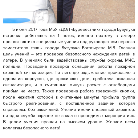
5 июня 2017 года МБУ «ДОЛ «Буревестник» города Бузулука
встречал ребятишек на 1 поток, именно поэтому в лагере
прошли тактико-специальные учения под руководством первого
заместителя главы города Бузулука Богатырева М.В. Главная
цель учений – это проверка безопасного нахождения детей в
лагере. В учениях были задействованы службы охраны, МЧС,
полиции. Проведена проверка оснащения работы пожарной
охранной сигнализации. По легенде задымление произошло в
одном из корпусов, где проживают дети, сработала пожарная
сигнализация, и в считанные минуты расчет с огнеборцами
прибыл на место. Также проверена работа тревожной кнопки,
после нажатия которой в считанные минуты прибыла группа
быстрого реагирования, с поставленной задачей которая
справилась без замечаний. Учения имели внезапный характер:
ни одна служба заранее не знала о проводимых мероприятиях.
В целом учения прошли на высоком уровне. Желаем всем
коллегам безопасного лета!