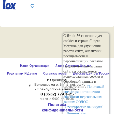
Сайт ok-56.ru использует
cookies и сервис Яндекс
Метрика для улучшения
работы сайта, аналитики
посещаемости и
персонализации рекламы.
Наша Организация
Атлас Детского Отдыха
Продолжая использовать
сайт, вы соглашаетесь с
Родителям И Детям
Организаторам
Детские Центры России
использованием cookies и
г. Оренбург,
обработкой данных в
ул. Володарского, 5, (1 этаж), офис
соответствии с
Политикой
«Оренбургские каникулы»
оператора в отношении
8 (3532) 77-01-25
обработки персональных
пн-пт с 9:00 до 18:00
данных ООДОО
Политика
"Оренбургские каникулы".
конфиденциальности
Принять все