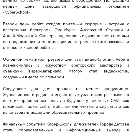
делятся со своими подписчиками в сообществах. По традиции
первый день завершился официальным открытием
«CyberSchool».
Второй день ребят ожидал приятный сюрприз - встреча с
известными блогерами Оренбурга -Анастасией Седовой и
Анной Моджиной. Спикеры поделились с участниками советами
по продвижению и монетизации инстаграма, а также рассказали
о тонкостях своей работы.
Основной тематикой третьего дня стал видео-блогинг. Ребята
познакомились с искусством ораторского мастерства и
съемками видео-материала. Итогом стал видео-ролик,
созданный вместе со спикером.
Следующие два дня прошли не менее продуктивно.
Журналистика и радио- темы, которые участникам раскрыли во
всех их проявлениях: есть ли будущее у печатных СМИ, как
правильно подать себя, чтобы начали «читать и слушать» и как
использовать медиа для образовательных проектов.
Финальным событием Кибер-школы для жителей Города детства
стали образовательные и информационные выезды в