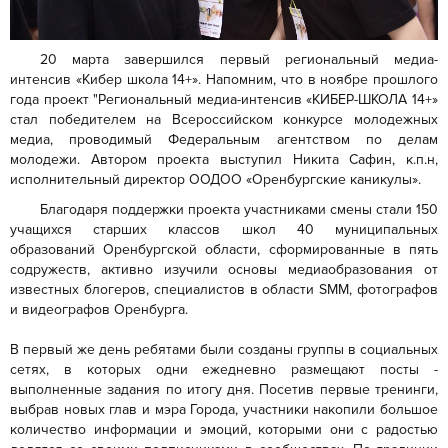
20 марта завершился первый региональный медиа-
интенсив «Кибер школа 14+». Напомним, что в ноябре прошлого
года проект "Региональный медиа-интенсив «КИБЕР-ШКОЛА 14+»
стал победителем на Всероссийском конкурсе молодежных
медиа, проводимый Федеральным агентством по делам
молодежи. Автором проекта выступил Никита Сафин, к.п.н,
исполнительный директор ООДОО «Оренбургские каникулы».
Благодаря поддержки проекта участниками смены стали 150
учащихся старших классов школ 40 муниципальных
образований Оренбургской области, сформированные в пять
содружеств, активно изучили основы медиаобразования от
известных блогеров, специалистов в области SMM, фотографов
и видеографов Оренбурга.
В первый же день ребятами были созданы группы в социальных
сетях, в которых одни ежедневно размещают посты -
выполненные задания по итогу дня. Посетив первые тренинги,
выбрав новых глав и мэра Города, участники накопили большое
количество информации и эмоций, которыми они с радостью