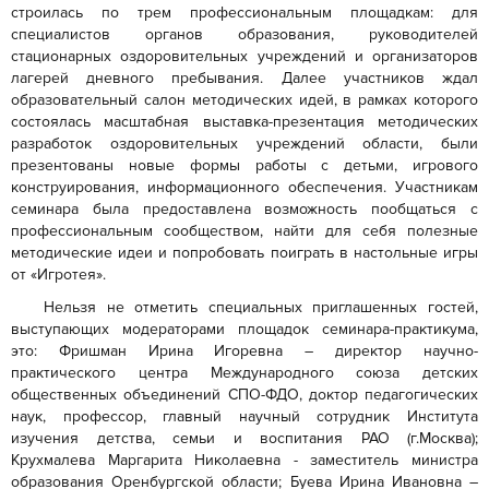
строилась по трем профессиональным площадкам: для
специалистов органов образования, руководителей
стационарных оздоровительных учреждений и организаторов
лагерей дневного пребывания. Далее участников ждал
образовательный салон методических идей, в рамках которого
состоялась масштабная выставка-презентация методических
разработок оздоровительных учреждений области, были
презентованы новые формы работы с детьми, игрового
конструирования, информационного обеспечения. Участникам
семинара была предоставлена возможность пообщаться с
профессиональным сообществом, найти для себя полезные
методические идеи и попробовать поиграть в настольные игры
от «Игротея».
Нельзя не отметить специальных приглашенных гостей,
выступающих модераторами площадок семинара-практикума,
это: Фришман Ирина Игоревна – директор научно-
практического центра Международного союза детских
общественных объединений СПО-ФДО, доктор педагогических
наук, профессор, главный научный сотрудник Института
изучения детства, семьи и воспитания РАО (г.Москва);
Крухмалева Маргарита Николаевна - заместитель министра
образования Оренбургской области; Буева Ирина Ивановна –