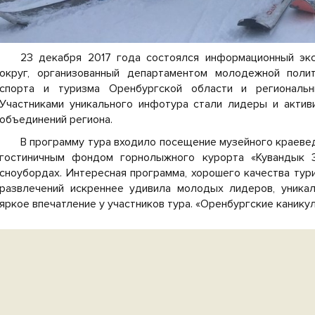
23 декабря 2017 года состоялся информационный экс
округ, организованный департаментом молодежной полит
спорта и туризма Оренбургской области и региональн
Участниками уникального инфотура стали лидеры и акти
объединений региона.
В программу тура входило посещение музейного краевед
гостиничным фондом горнолыжного курорта «Кувандык 3
сноубордах. Интересная программа, хорошего качества тур
развлечений искреннее удивила молодых лидеров, уника
яркое впечатление у участников тура. «Оренбургские канику