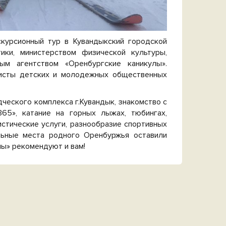
курсионный тур в Кувандыкский городской
ики, министерством физической культуры,
ым агентством «Оренбургские каникулы».
висты детских и молодежных общественных
ческого комплекса г.Кувандык, знакомство с
65», катание на горных лыжах, тюбингах,
истические услуги, разнообразие спортивных
льные места родного Оренбуржья оставили
лы» рекомендуют и вам!